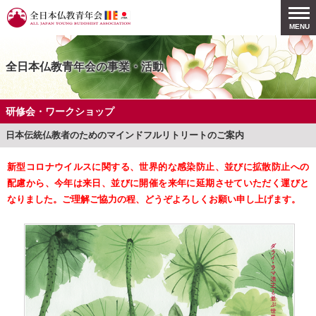
全日本仏教青年会
togg
MENU
men
全日本仏教青年会の事業・活動
研修会・ワークショップ
日本伝統仏教者のためのマインドフルリトリートのご案内
新型コロナウイルスに関する、世界的な感染防止、並びに拡散防止への
配慮から、今年は来日、並びに開催を来年に延期させていただく運びと
なりました。ご理解ご協力の程、どうぞよろしくお願い申し上げます。